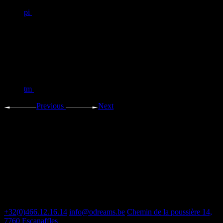
pi
tm
Previous
Next
Contact
+32(0)466.12.16.14
info@odreams.be
Chemin de la poussière 14,
7760 Escanaffles