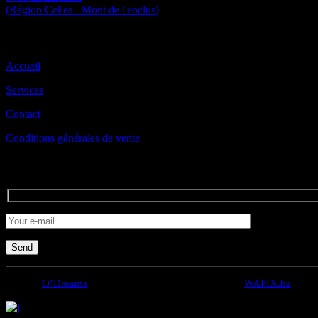
(Région Celles - Mont de l'enclus)
Liens utiles
Accueil
Services
Contact
Conditions générales de vente
Contactez-nous
Send
© 2022
O’Dreams
, Tous droits réservés. Création par
WAPIX.be