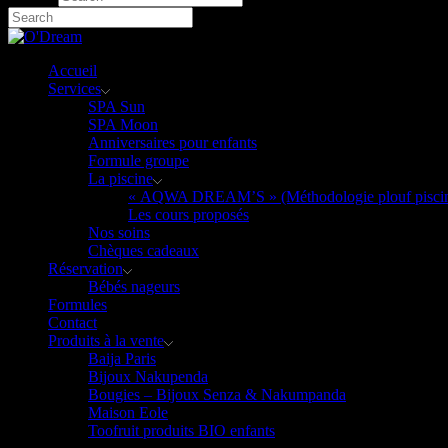
Accueil
Services
SPA Sun
SPA Moon
Anniversaires pour enfants
Formule groupe
La piscine
« AQWA DREAM’S » (Méthodologie plouf pisci
Les cours proposés
Nos soins
Chèques cadeaux
Réservation
Bébés nageurs
Formules
Contact
Produits à la vente
Baija Paris
Bijoux Nakupenda
Bougies – Bijoux Senza & Nakumpanda
Maison Eole
Toofruit produits BIO enfants