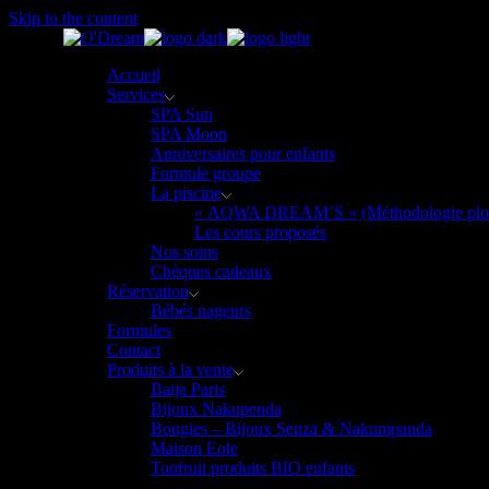
Skip to the content
Accueil
Services
SPA Sun
SPA Moon
Anniversaires pour enfants
Formule groupe
La piscine
« AQWA DREAM’S » (Méthodologie plouf
Les cours proposés
Nos soins
Chèques cadeaux
Réservation
Bébés nageurs
Formules
Contact
Produits à la vente
Baija Paris
Bijoux Nakupenda
Bougies – Bijoux Senza & Nakumpanda
Maison Eole
Toofruit produits BIO enfants