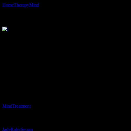
Home
Therapy
Mind
Exotic Spa
Exotic Spa
Aliquet sagittis id consectetur purus ut. Blandit turpis cursus in hac
viverra maecenas accumsan.
Date:
2 juillet 2021
Category:
Mind
Treatment
Tags:
Jade
Roler
Serum