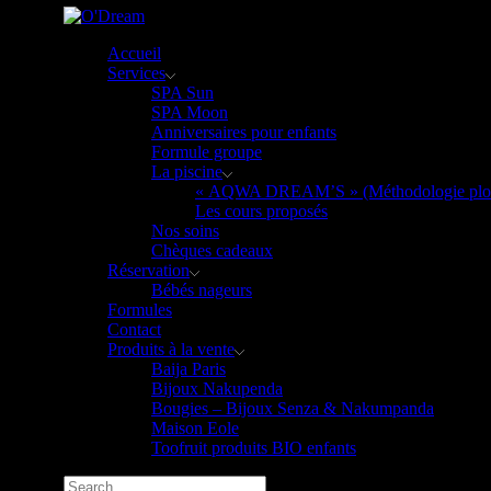
Accueil
Services
SPA Sun
SPA Moon
Anniversaires pour enfants
Formule groupe
La piscine
« AQWA DREAM’S » (Méthodologie plouf
Les cours proposés
Nos soins
Chèques cadeaux
Réservation
Bébés nageurs
Formules
Contact
Produits à la vente
Baija Paris
Bijoux Nakupenda
Bougies – Bijoux Senza & Nakumpanda
Maison Eole
Toofruit produits BIO enfants