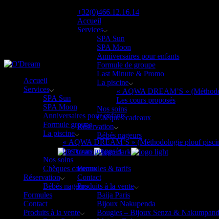
+32(0)466.12.16.14
Accueil
Services
SPA Sun
SPA Moon
Anniversaires pour enfants
Formule de groupe
Last Minute & Promo
Accueil
La piscine
Services
« AQWA DREAM’S » (Méthodolog
SPA Sun
Les cours proposés
SPA Moon
Nos soins
Anniversaires pour enfants
Chèques cadeaux
Formule groupe
Réservation
La piscine
Bébés nageurs
« AQWA DREAM’S » (Méthodologie plouf pisci
Les cours proposés
Nos soins
Chèques cadeaux
Formules & tarifs
Réservation
Contact
Bébés nageurs
Produits à la vente
Formules
Baija Paris
Contact
Bijoux Nakupenda
Produits à la vente
Bougies – Bijoux Senza & Nakumpan