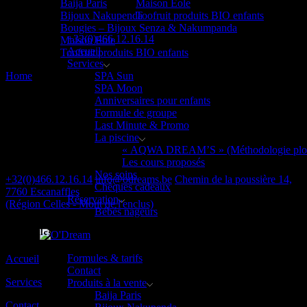
Baija Paris
Maison Eole
Bijoux Nakupenda
Toofruit produits BIO enfants
Bougies – Bijoux Senza & Nakumpanda
+32(0)466.12.16.14
Maison Eole
Accueil
Toofruit produits BIO enfants
Services
Home
Booking
SPA Sun
SPA Moon
[salon/]
Anniversaires pour enfants
Formule de groupe
Last Minute & Promo
La piscine
« AQWA DREAM’S » (Méthodologie plouf
Contact
Les cours proposés
Nos soins
+32(0)466.12.16.14
info@odreams.be
Chemin de la poussière 14,
Chèques cadeaux
7760 Escanaffles
Réservation
(Région Celles - Mont de l'enclus)
Bébés nageurs
Liens utiles
Formules & tarifs
Accueil
Contact
Services
Produits à la vente
Baija Paris
Contact