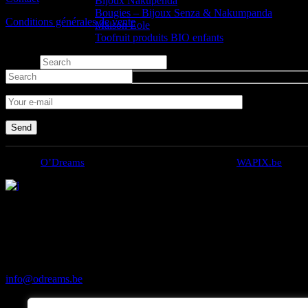
Bijoux Nakupenda
Bougies – Bijoux Senza & Nakumpanda
Conditions générales de vente
Maison Eole
Toofruit produits BIO enfants
Contactez-nous
Send
© 2022
O’Dreams
, Tous droits réservés. Création par
WAPIX.be
Votre espace bien-être au cadre prestigieux situé à Escanaffles !
Ici le luxe, le calme et le raffinement s’allient pour votre plus grand
Email :
info@odreams.be